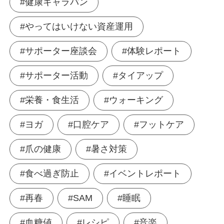
#健康キャラバン
#やってはいけない資産運用
#サポーター座談会
#体験レポート
#サポーター活動
#タイアップ
#栄養・食生活
#ウォーキング
#ヨガ
#口腔ケア
#フットケア
#爪の健康
#暑さ対策
#食べ過ぎ防止
#イベントレポート
#再春
#SAM
#睡眠
#血糖値
#レシピ
#音楽