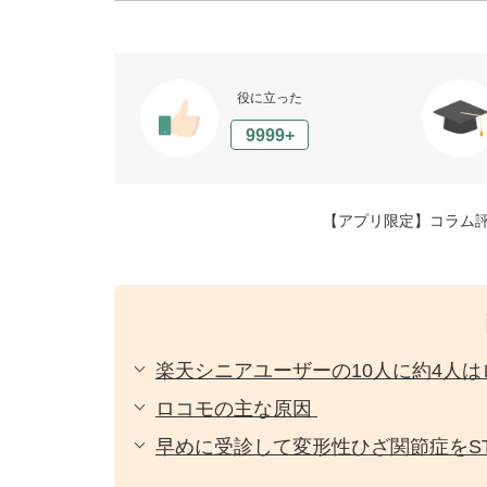
役に立った
9999+
【アプリ限定】コラム
楽天シニアユーザーの10人に約4人は
ロコモの主な原因
早めに受診して変形性ひざ関節症をS