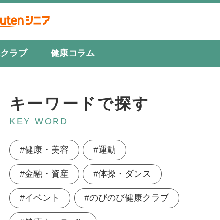
康クラブ
健康コラム
キーワードで探す
KEY WORD
#健康・美容
#運動
#金融・資産
#体操・ダンス
#イベント
#のびのび健康クラブ