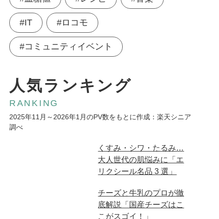
#IT
#ロコモ
#コミュニティイベント
人気ランキング
RANKING
2025年11月～2026年1月のPV数をもとに作成：楽天シニア
調べ
広告
くすみ・シワ・たるみ…
大人世代の肌悩みに「エ
リクシール名品 3 選」
広告
チーズと牛乳のプロが徹
底解説「国産チーズはこ
こがスゴイ！」