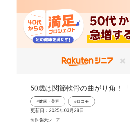
50歳は関節軟骨の曲がり角！
#健康・美容
#ロコモ
更新日：
2025年03月28日
制作:楽天シニア