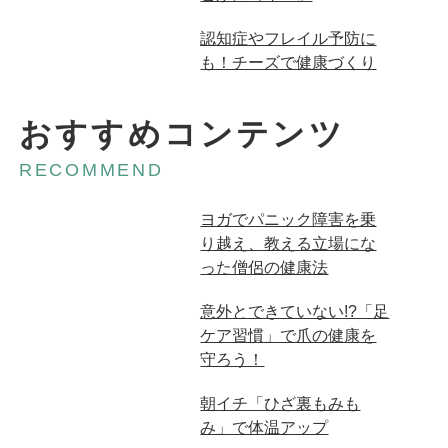
広告
認知症やフレイル予防に
も！チーズで健康づくり
おすすめコンテンツ
RECOMMEND
ヨガでパニック障害を乗
り越え、教える立場にな
った僧侶の健康法
意外とできていない!?「足
ケア習慣」で爪の健康を
守ろう！
朝イチ「ひざ裏もみも
み」で体温アップ