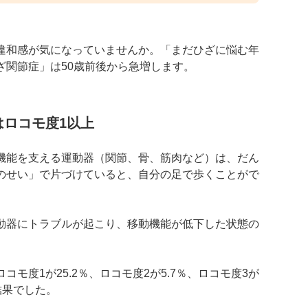
違和感が気になっていませんか。「まだひざに悩む年
ざ関節症」は50歳前後から急増します。
はロコモ度1以上
機能を支える運動器（関節、骨、筋肉など）は、だん
のせい」で片づけていると、自分の足で歩くことがで
動器にトラブルが起こり、移動機能が低下した状態の
モ度1が25.2％、ロコモ度2が5.7％、ロコモ度3が
結果でした。