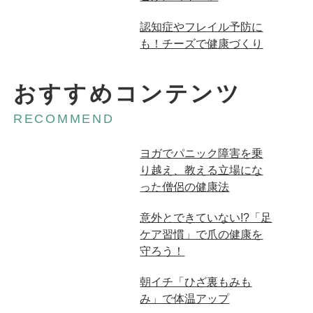
広告
認知症やフレイル予防に
も！チーズで健康づくり
おすすめコンテンツ
RECOMMEND
ヨガでパニック障害を乗
り越え、教える立場にな
った僧侶の健康法
意外とできていない!?「足
ケア習慣」で爪の健康を
守ろう！
朝イチ「ひざ裏もみも
み」で体温アップ