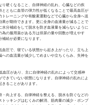
なり硬くなること、自律神経の乱れ、心臓などの疾
齢とともに血管の弾力性が低くなることで最高血圧が
力トレーニングや有酸素運動などで心臓から全身へ送
効果が期待できます。更に全身の血液量が減ることで
に水分補給をして脱水を防ぎ血液量を減らないように
の為の服用薬がある方は排尿の量や回数が増えやす
分補給が必要になります。
低血圧で、寝ている状態から起き上がったり、立ち上
脳への血流量が減少してめまいや立ちくらみ、失神を
後低血圧があり、主に自律神経の乱れによって交感神
ができていない状態になります。自律神経の乱れによ
起きることがあります。
持・向上する、自律神経を整える、脱水を防ぐなどの
ストッキングはむくみの解消、筋肉量の減少・ポンプ