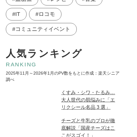
#IT
#ロコモ
#コミュニティイベント
人気ランキング
RANKING
2025年11月～2026年1月のPV数をもとに作成：楽天シニア
調べ
広告
くすみ・シワ・たるみ…
大人世代の肌悩みに「エ
リクシール名品 3 選」
広告
チーズと牛乳のプロが徹
底解説「国産チーズはこ
こがスゴイ！」