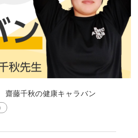
 ｜ 齋藤千秋の健康キャラバン
動