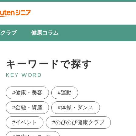
康クラブ
健康コラム
キーワードで探す
KEY WORD
#健康・美容
#運動
#金融・資産
#体操・ダンス
#イベント
#のびのび健康クラブ