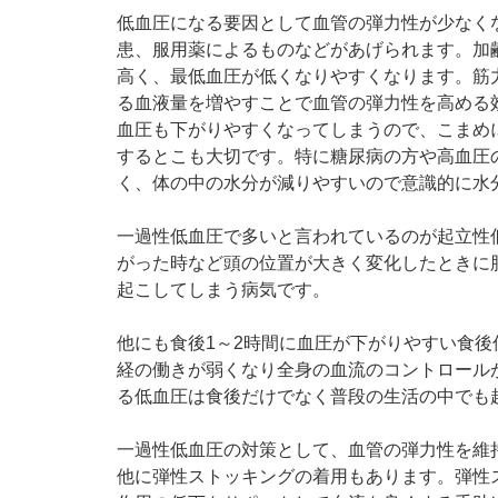
低血圧になる要因として血管の弾力性が少なく
患、服用薬によるものなどがあげられます。加
高く、最低血圧が低くなりやすくなります。筋
る血液量を増やすことで血管の弾力性を高める
血圧も下がりやすくなってしまうので、こまめ
するとこも大切です。特に糖尿病の方や高血圧
く、体の中の水分が減りやすいので意識的に水
一過性低血圧で多いと言われているのが起立性
がった時など頭の位置が大きく変化したときに
起こしてしまう病気です。
他にも食後1～2時間に血圧が下がりやすい食
経の働きが弱くなり全身の血流のコントロール
る低血圧は食後だけでなく普段の生活の中でも
一過性低血圧の対策として、血管の弾力性を維
他に弾性ストッキングの着用もあります。弾性