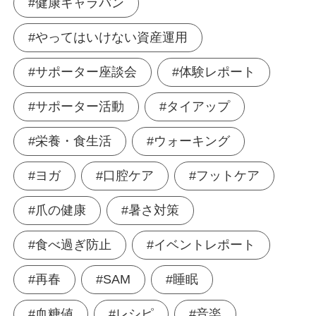
#健康キャラバン
#やってはいけない資産運用
#サポーター座談会
#体験レポート
#サポーター活動
#タイアップ
#栄養・食生活
#ウォーキング
#ヨガ
#口腔ケア
#フットケア
#爪の健康
#暑さ対策
#食べ過ぎ防止
#イベントレポート
#再春
#SAM
#睡眠
#血糖値
#レシピ
#音楽