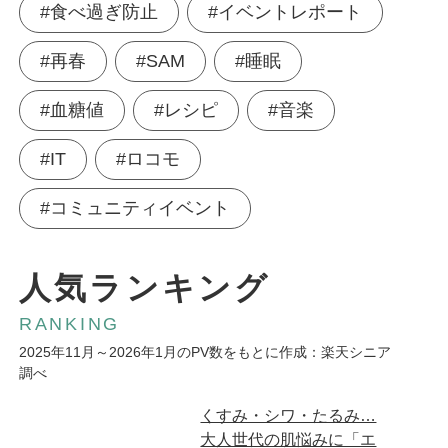
#食べ過ぎ防止
#イベントレポート
#再春
#SAM
#睡眠
#血糖値
#レシピ
#音楽
#IT
#ロコモ
#コミュニティイベント
人気ランキング
RANKING
2025年11月～2026年1月のPV数をもとに作成：楽天シニア
調べ
広告
くすみ・シワ・たるみ…
大人世代の肌悩みに「エ