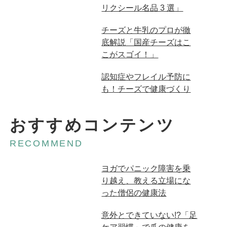
リクシール名品 3 選」
広告
チーズと牛乳のプロが徹
底解説「国産チーズはこ
こがスゴイ！」
広告
認知症やフレイル予防に
も！チーズで健康づくり
おすすめコンテンツ
RECOMMEND
ヨガでパニック障害を乗
り越え、教える立場にな
った僧侶の健康法
意外とできていない!?「足