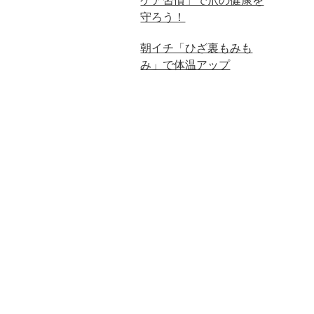
ケア習慣」で爪の健康を
守ろう！
朝イチ「ひざ裏もみも
み」で体温アップ